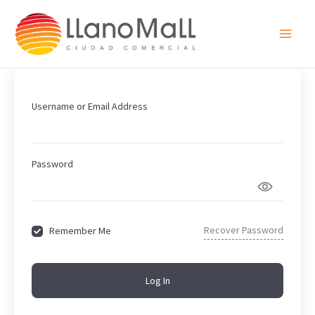
Ir
al
contenido
Username or Email Address
Password
Recover Password
Remember Me
Log In