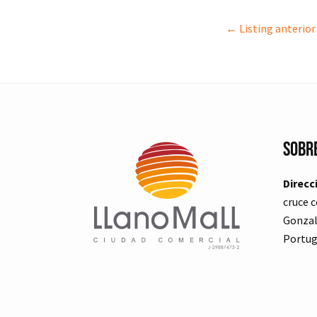
←
Listing anterior
Sobr
Direcc
cruce c
Gonzal
Portug