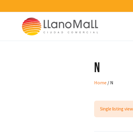
Ir
al
contenido
N
Home
/
N
Single listing view