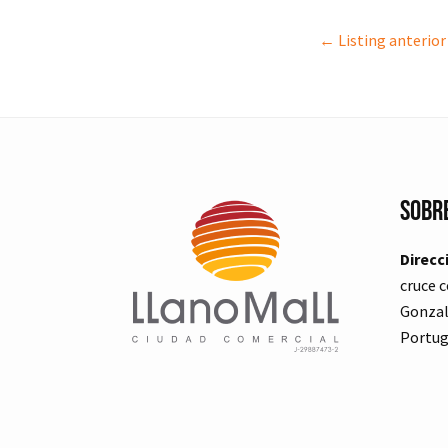
←
Listing anterior
Sobr
Direcc
cruce c
Gonzal
Portug