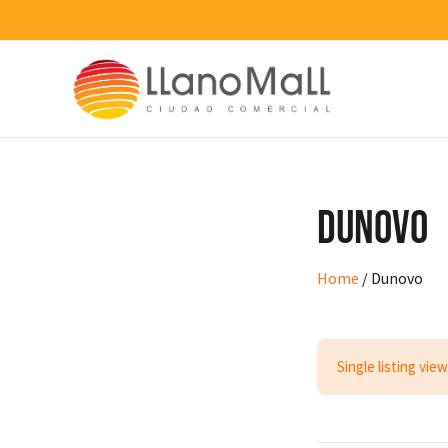
Ir
al
contenido
Dunovo
Home
/
Dunovo
Single listing view